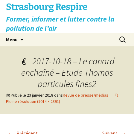
Aller
Strasbourg Respire
au
Former, informer et lutter contre la
contenu
pollution de l’air
Recherc
Menu
2017-10-18 – Le canard
enchaîné – Etude Thomas
particules fines2
Publié le
23 janvier 2018
dans
Revue de presse/médias
Pleine résolution (1014 × 2391)
←
→
Précédent
Suivant