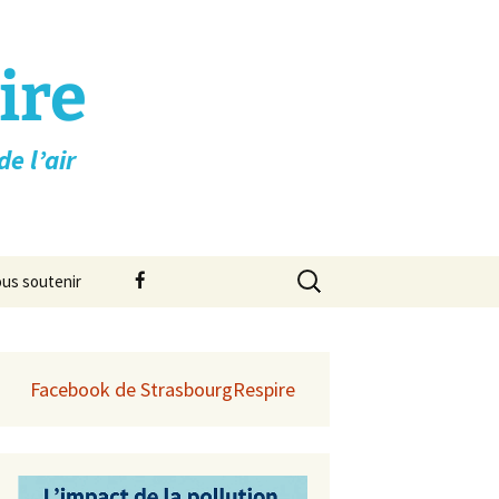
ire
e l’air
Rechercher :
Facebook
us soutenir
on
Facebook de StrasbourgRespire
 ➚