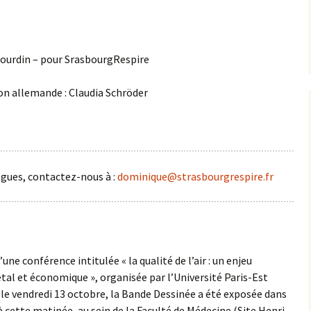
bourdin – pour SrasbourgRespire
ion allemande : Claudia Schröder
angues, contactez-nous à :
dominique@strasbourgrespire.fr
’une conférence intitulée « la qualité de l’air : un enjeu
étal et économique », organisée par l’Université Paris-Est
 le vendredi 13 octobre, la Bande Dessinée a été exposée dans
à cette matinée, au sein de la Faculté de Médecine (Site Henri