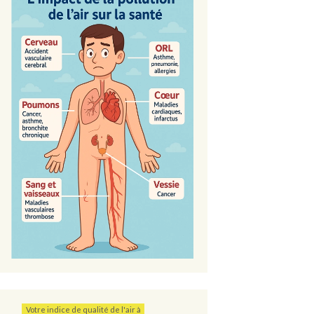
s
ité