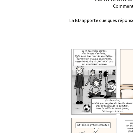
Incinérate
Comment a
Pollution 
La BD apporte quelques répons
bois
Publicatio
scientifiq
sur la pollu