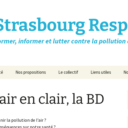
Strasbourg Resp
rmer, informer et lutter contre la pollution d
té
Nos propositions
Le collectif
Liens utiles
No
n-Taille des
Lettre ouverte aux
Qui sommes nous?
Airducation-Formati
/ Toxicité /
candidats à l’élection
gratuite ➚
Essence
présidentielle
air en clair, la BD
Flyer
ATMO Grand Est ➚
la santé
Nos Propositions pour
les villes
Revue de presse/médias
Appel des médecins
diovasculaires
r la pollution de l’air ?
Nos vidéos
onséquences sur notre santé ?
Asso Respire Paris ➚