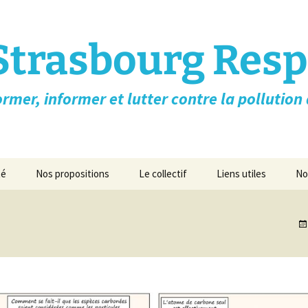
Strasbourg Resp
rmer, informer et lutter contre la pollution d
té
Nos propositions
Le collectif
Liens utiles
No
n-Taille des
Lettre ouverte aux
Qui sommes nous?
Airducation-Formati
/ Toxicité /
candidats à l’élection
gratuite ➚
Essence
présidentielle
Flyer
ATMO Grand Est ➚
la santé
Nos Propositions pour
les villes
Revue de presse/médias
Appel des médecins 
iovasculaires
Nos vidéos
Asso Respire Paris ➚