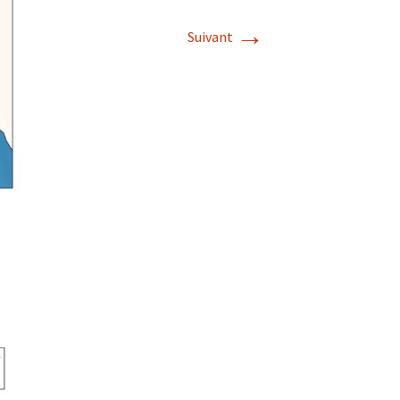
→
Suivant
s
ité