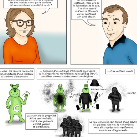
urs et santé
Contact
Documents et étude
chauffage au
régionales (PPA..)
Strasbourg et la qual
ns et rapports
de l’air ➚
ues et média
tion de l’air