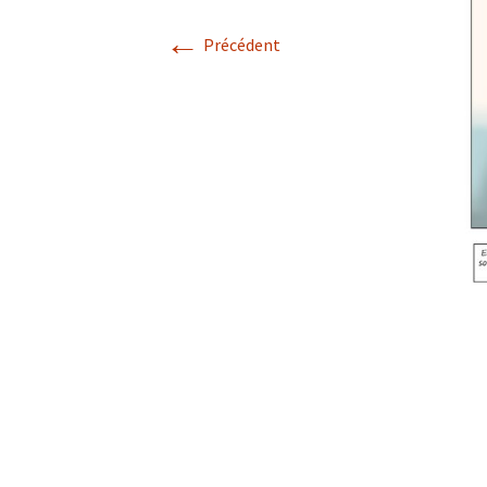
Incinérate
←
Précédent
Pollution 
bois
Publicatio
scientifiq
sur la pollu