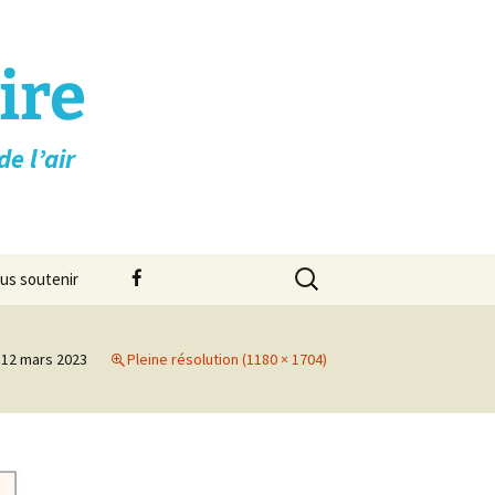
ire
e l’air
Rechercher :
Facebook
us soutenir
on
12 mars 2023
Pleine résolution (1180 × 1704)
➚