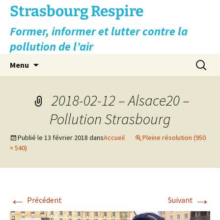
Aller
Strasbourg Respire
au
Former, informer et lutter contre la
contenu
pollution de l’air
Recherc
Menu
2018-02-12 – Alsace20 –
Pollution Strasbourg
Publié le
13 février 2018
dans
Accueil
Pleine résolution (950
× 540)
←
→
Précédent
Suivant