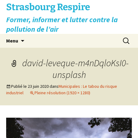
Aller
Strasbourg Respire
au
Former, informer et lutter contre la
contenu
pollution de l’air
Recherc
Menu
david-leveque-m4nDqloKsI0-
unsplash
Publié le
23 juin 2020
dans
Municipales : Le tabou du risque
industriel
Pleine résolution (1920 × 1280)