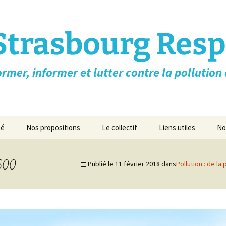
Strasbourg Resp
rmer, informer et lutter contre la pollution d
té
Nos propositions
Le collectif
Liens utiles
No
n-Taille des
Lettre ouverte aux
Qui sommes nous?
Airducation-Formati
/ Toxicité /
candidats à l’élection
gratuite ➚
600
Publié le
11 février 2018
dans
Pollution : de la
Essence
présidentielle
Flyer
ATMO Grand Est ➚
la santé
Nos Propositions pour
les villes
Revue de presse/médias
Appel des médecins 
iovasculaires
Nos vidéos
Asso Respire Paris ➚