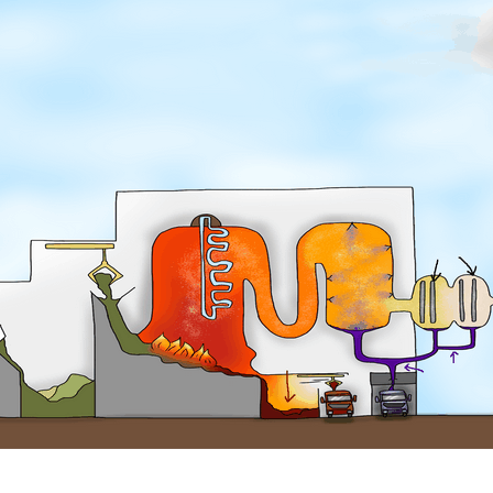
urs et santé
Contact
Documents et étude
chauffage au
régionales (PPA..)
Strasbourg et la qual
ns et rapports
de l’air ➚
ues et média
tion de l’air