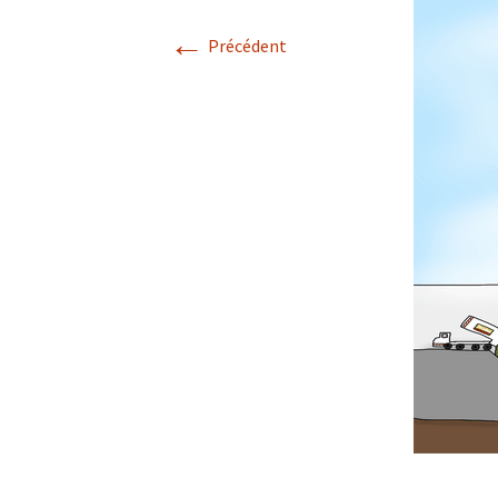
Incinérate
←
Précédent
Pollution 
bois
Publicatio
scientifiq
sur la pollu