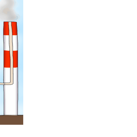
s
ité