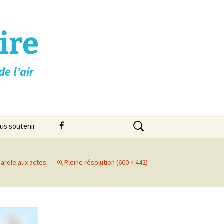
ire
e l’air
Rechercher :
Facebook
us soutenir
on
 parole aux actes
Pleine résolution (600 × 442)
➚